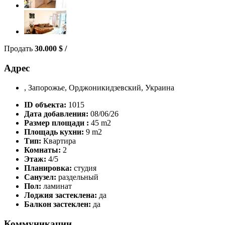
Продать
30.000
$
/
Адрес
, Запорожье, Орджоникидзевский, Украина
ID объекта:
1015
Дата добавления:
08/06/26
Размер площади :
45 m2
Площадь кухни:
9 m2
Тип:
Квартира
Комнаты:
2
Этаж:
4/5
Планировка:
студия
Санузел:
раздельный
Пол:
ламинат
Лоджия застеклена:
да
Балкон застеклен:
да
Коммуникации