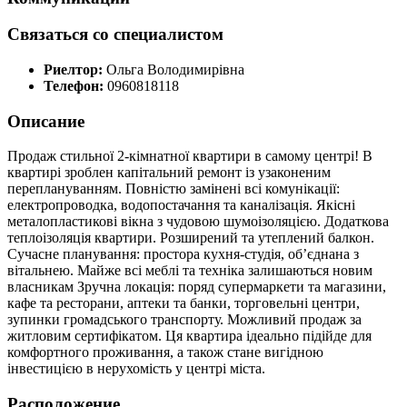
Связаться со специалистом
Риелтор:
Ольга Володимирівна
Телефон:
0960818118
Описание
Продаж стильної 2-кімнатної квартири в самому центрі! В
квартирі зроблен капітальний ремонт із узаконеним
переплануванням. Повністю замінені всі комунікації:
електропроводка, водопостачання та каналізація. Якісні
металопластикові вікна з чудовою шумоізоляцією. Додаткова
теплоізоляція квартири. Розширений та утеплений балкон.
Сучасне планування: простора кухня-студія, об’єднана з
вітальнею. Майже всі меблі та техніка залишаються новим
власникам Зручна локація: поряд супермаркети та магазини,
кафе та ресторани, аптеки та банки, торговельні центри,
зупинки громадського транспорту. Можливий продаж за
житловим сертифікатом. Ця квартира ідеально підійде для
комфортного проживання, а також стане вигідною
інвестицією в нерухомість у центрі міста.
Расположение