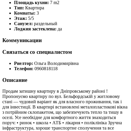
Площадь кухни:
7 m2
Тип:
Квартира
Комнаты:
3
Этаж:
5/5
Санузел:
раздельный
Лоджия застеклена:
да
Коммуникации
Связаться со специалистом
Риелтор:
Ольга Володимирівна
Телефон:
0960818118
Описание
Продам затишну квартиру в Дніпровському районі !
Пропонуємо квартиру по вул. Бельфордській у житловому
стані — чудовий варіант як для власного проживання, так і
для інвестиції. В квартирі встановлені металопластикові вікна
з потрійним склопакетом, що забезпечують тепло та тишу в
оселі. Усе необхідне для комфортного життя знаходиться
поруч: • ринок • школа • АТБ • лікарня • поліклініка Зручна
інфраструктура, хороше транспортне сполучення та все