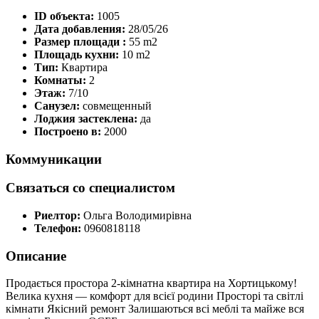
ID объекта:
1005
Дата добавления:
28/05/26
Размер площади :
55 m2
Площадь кухни:
10 m2
Тип:
Квартира
Комнаты:
2
Этаж:
7/10
Санузел:
совмещенный
Лоджия застеклена:
да
Построено в:
2000
Коммуникации
Связаться со специалистом
Риелтор:
Ольга Володимирівна
Телефон:
0960818118
Описание
Продається простора 2-кімнатна квартира на Хортицькому!
Велика кухня — комфорт для всієї родини Просторі та світлі
кімнати Якісний ремонт Залишаються всі меблі та майже вся